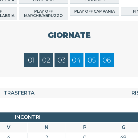
F
PLAY OFF
PLAY OFF CAMPANIA
FI
LABRIA
MARCHE/ABRUZZO
GIORNATE
01
02
03
04
05
06
TRASFERTA
RI
INCONTRI
V
N
P
G
4
2
0
48