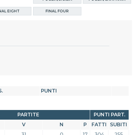
NAL EIGHT
FINAL FOUR
S.
PUNTI
PARTITE
PUNTI PART.
V
N
P
FATTI
SUBITI
31
0
17
304
255