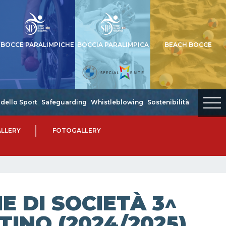
BOCCE PARALIMPICHE
BOCCIA PARALIMPICA
BEACH BOCCE
dello Sport
Safeguarding
Whistleblowing
Sostenibilità
LLERY
FOTOGALLERY
 DI SOCIETÀ 3^
TINO (2024/2025)