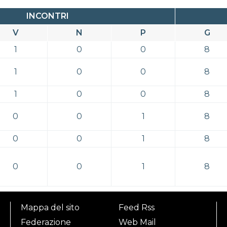
INCONTRI
V
N
P
G
1
0
0
8
1
0
0
8
1
0
0
8
0
0
1
8
0
0
1
8
0
0
1
8
Mappa del sito
Feed Rss
Federazione
Web Mail