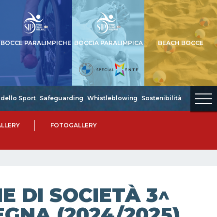
BOCCE PARALIMPICHE
BOCCIA PARALIMPICA
BEACH BOCCE
dello Sport
Safeguarding
Whistleblowing
Sostenibilità
LLERY
FOTOGALLERY
 DI SOCIETÀ 3^
EGNA (2024/2025)