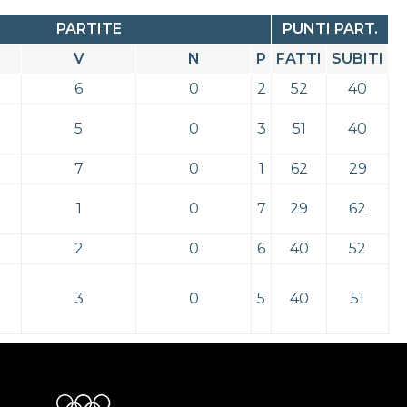
PARTITE
PUNTI PART.
V
N
P
FATTI
SUBITI
6
0
2
52
40
5
0
3
51
40
7
0
1
62
29
1
0
7
29
62
2
0
6
40
52
3
0
5
40
51