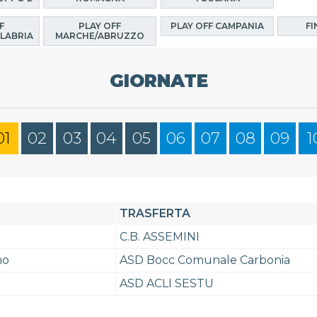
F
PLAY OFF
PLAY OFF CAMPANIA
FI
LABRIA
MARCHE/ABRUZZO
GIORNATE
01
02
03
04
05
06
07
08
09
1
TRASFERTA
C.B. ASSEMINI
mo
ASD Bocc Comunale Carbonia
ASD ACLI SESTU