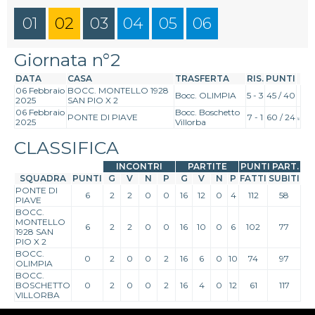
01
02
03
04
05
06
Giornata n°2
DATA
CASA
TRASFERTA
RIS.
PUNTI
06 Febbraio
BOCC. MONTELLO 1928
Bocc. OLIMPIA
5 - 3
45 / 40
2025
SAN PIO X 2
06 Febbraio
Bocc. Boschetto
PONTE DI PIAVE
7 - 1
60 / 24
2025
Villorba
CLASSIFICA
INCONTRI
PARTITE
PUNTI PART.
SQUADRA
PUNTI
G
V
N
P
G
V
N
P
FATTI
SUBITI
PONTE DI
6
2
2
0
0
16
12
0
4
112
58
PIAVE
BOCC.
MONTELLO
6
2
2
0
0
16
10
0
6
102
77
1928 SAN
PIO X 2
BOCC.
0
2
0
0
2
16
6
0
10
74
97
OLIMPIA
BOCC.
BOSCHETTO
0
2
0
0
2
16
4
0
12
61
117
VILLORBA