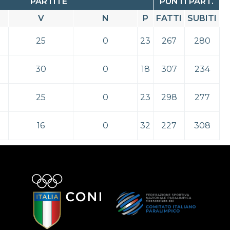
PARTITE
PUNTI PART.
V
N
P
FATTI
SUBITI
25
0
23
267
280
30
0
18
307
234
25
0
23
298
277
16
0
32
227
308