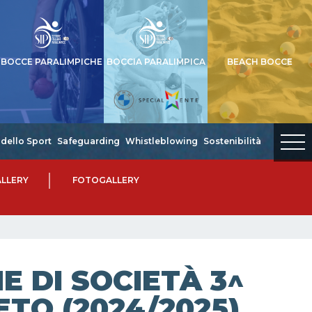
BOCCE PARALIMPICHE
BOCCIA PARALIMPICA
BEACH BOCCE
dello Sport
Safeguarding
Whistleblowing
Sostenibilità
LLERY
FOTOGALLERY
 DI SOCIETÀ 3^
ETO (2024/2025)