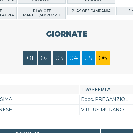
F
PLAY OFF
PLAY OFF CAMPANIA
FI
LABRIA
MARCHE/ABRUZZO
GIORNATE
01
02
03
04
05
06
TRASFERTA
SSIMA
Bocc. PREGANZIOL
NESE
VIRTUS MURANO