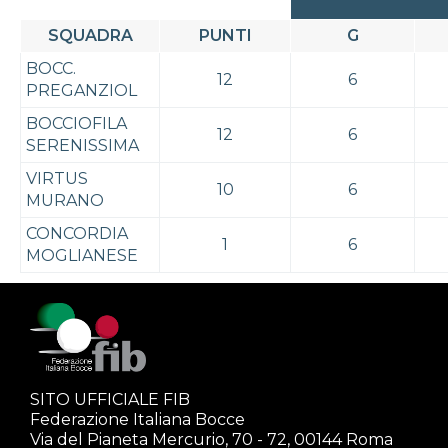
SQUADRA
PUNTI
G
BOCC.
12
6
PREGANZIOL
BOCCIOFILA
12
6
SERENISSIMA
VIRTUS
10
6
MURANO
CONCORDIA
1
6
MOGLIANESE
SITO UFFICIALE FIB
Federazione Italiana Bocce
Via del Pianeta Mercurio, 70 - 72, 00144 Roma