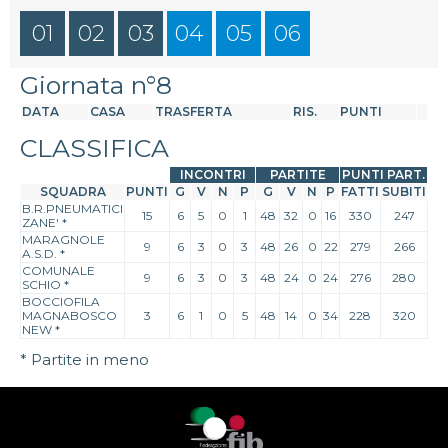
01
02
03
04
05
06
Giornata n°8
DATA
CASA
TRASFERTA
RIS.
PUNTI
CLASSIFICA
INCONTRI
PARTITE
PUNTI PART.
SQUADRA
PUNTI
G
V
N
P
G
V
N
P
FATTI
SUBITI
B.R.PNEUMATICI
15
6
5
0
1
48
32
0
16
330
247
ZANE'
*
MARAGNOLE
9
6
3
0
3
48
26
0
22
279
266
A.S.D.
*
COMUNALE
9
6
3
0
3
48
24
0
24
276
280
SCHIO
*
BOCCIOFILA
MAGNABOSCO
3
6
1
0
5
48
14
0
34
228
320
NEW
*
* Partite in meno