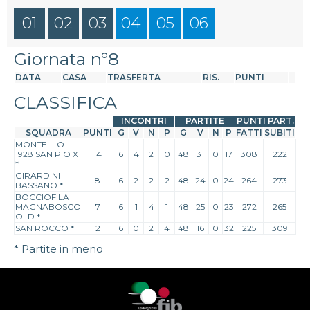
01
02
03
04
05
06
Giornata n°8
DATA
CASA
TRASFERTA
RIS.
PUNTI
CLASSIFICA
INCONTRI
PARTITE
PUNTI PART.
SQUADRA
PUNTI
G
V
N
P
G
V
N
P
FATTI
SUBITI
MONTELLO
1928 SAN PIO X
14
6
4
2
0
48
31
0
17
308
222
*
GIRARDINI
8
6
2
2
2
48
24
0
24
264
273
BASSANO
*
BOCCIOFILA
MAGNABOSCO
7
6
1
4
1
48
25
0
23
272
265
OLD
*
SAN ROCCO
*
2
6
0
2
4
48
16
0
32
225
309
* Partite in meno