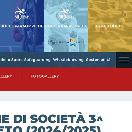
BOCCE PARALIMPICHE
BOCCIA PARALIMPICA
BEACH BOCCE
dello Sport
Safeguarding
Whistleblowing
Sostenibilità
LLERY
FOTOGALLERY
 DI SOCIETÀ 3^
ETO (2024/2025)