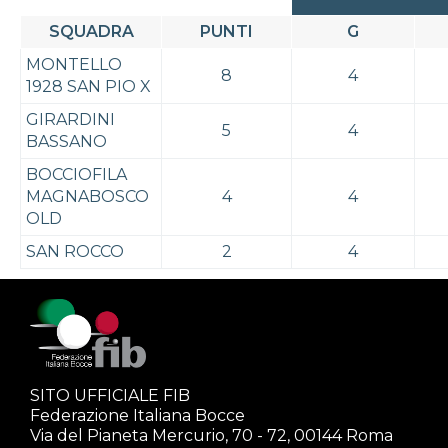
SQUADRA
PUNTI
G
MONTELLO
8
4
1928 SAN PIO X
GIRARDINI
5
4
BASSANO
BOCCIOFILA
MAGNABOSCO
4
4
OLD
SAN ROCCO
2
4
SITO UFFICIALE FIB
Federazione Italiana Bocce
Via del Pianeta Mercurio, 70 - 72, 00144 Roma