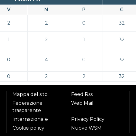
V
N
P
G
2
2
0
32
1
2
1
32
0
4
0
32
0
2
2
32
Mappa del sito
Feed Rss
Federazione
Web Mail
trasparente
Internazionale
Privacy Policy
Cookie policy
Nuovo WSM