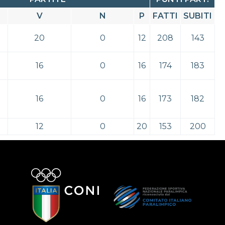
V
N
P
FATTI
SUBITI
20
0
12
208
143
16
0
16
174
183
16
0
16
173
182
12
0
20
153
200