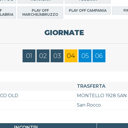
F
PLAY OFF
PLAY OFF CAMPANIA
FI
LABRIA
MARCHE/ABRUZZO
GIORNATE
01
02
03
04
05
06
TRASFERTA
CO OLD
MONTELLO 1928 SAN 
San Rocco
INCONTRI