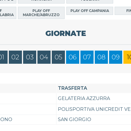
F
PLAY OFF
PLAY OFF CAMPANIA
FI
LABRIA
MARCHE/ABRUZZO
GIORNATE
01
02
03
04
05
06
07
08
09
1
TRASFERTA
GELATERIA AZZURRA
POLISPORTIVA UNICREDIT V
UONO
SAN GIORGIO