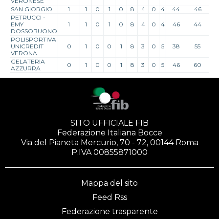
VERONESE
SAN GIORGIO
1
1
0
1
0
8
4
0
4
44
46
PETRUCCI -
EMY
1
1
0
1
0
8
4
0
4
46
44
DOSSOBUONO
POLISPORTIVA
UNICREDIT
0
1
0
0
1
8
3
0
5
38
55
VERONA
GELATERIA
0
1
0
0
1
8
3
0
5
46
60
AZZURRA
SITO UFFICIALE FIB
Federazione Italiana Bocce
Via del Pianeta Mercurio, 70 - 72, 00144 Roma
P.IVA 00855871000
Mappa del sito
Feed Rss
Federazione trasparente