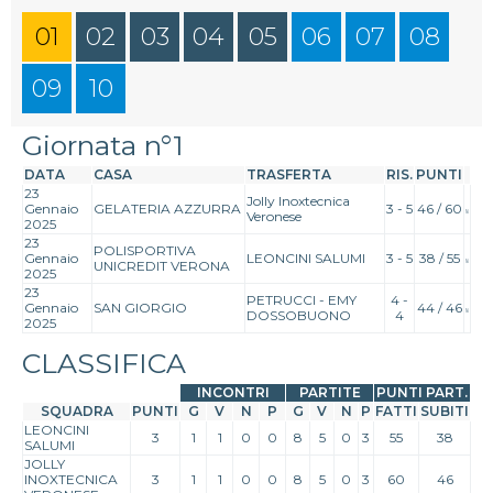
01
02
03
04
05
06
07
08
09
10
Giornata n°1
DATA
CASA
TRASFERTA
RIS.
PUNTI
23
Jolly Inoxtecnica
Gennaio
GELATERIA AZZURRA
3 - 5
46 / 60
Veronese
2025
23
POLISPORTIVA
Gennaio
LEONCINI SALUMI
3 - 5
38 / 55
UNICREDIT VERONA
2025
23
PETRUCCI - EMY
4 -
Gennaio
SAN GIORGIO
44 / 46
DOSSOBUONO
4
2025
CLASSIFICA
INCONTRI
PARTITE
PUNTI PART.
SQUADRA
PUNTI
G
V
N
P
G
V
N
P
FATTI
SUBITI
LEONCINI
3
1
1
0
0
8
5
0
3
55
38
SALUMI
JOLLY
INOXTECNICA
3
1
1
0
0
8
5
0
3
60
46