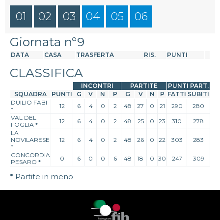
01
02
03
04
05
06
Giornata n°9
DATA
CASA
TRASFERTA
RIS.
PUNTI
CLASSIFICA
INCONTRI
PARTITE
PUNTI PART.
SQUADRA
PUNTI
G
V
N
P
G
V
N
P
FATTI
SUBITI
DUILIO FABI
12
6
4
0
2
48
27
0
21
290
280
*
VAL DEL
12
6
4
0
2
48
25
0
23
310
278
FOGLIA
*
LA
NOVILARESE
12
6
4
0
2
48
26
0
22
303
283
*
CONCORDIA
0
6
0
0
6
48
18
0
30
247
309
PESARO
*
* Partite in meno