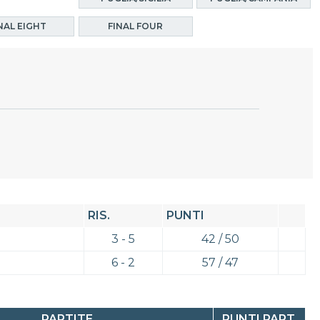
NAL EIGHT
FINAL FOUR
RIS.
PUNTI
3 - 5
42 / 50
6 - 2
57 / 47
PARTITE
PUNTI PART.