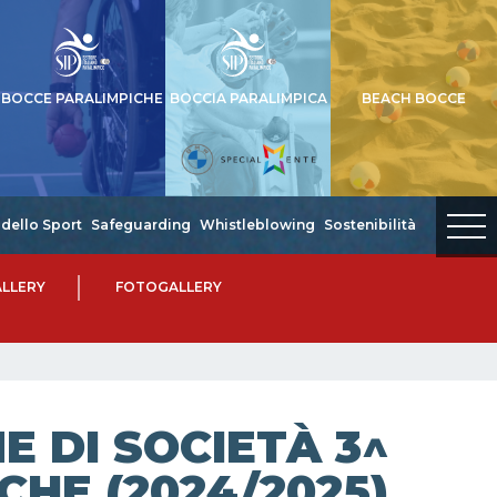
BOCCE PARALIMPICHE
BOCCIA PARALIMPICA
BEACH BOCCE
dello Sport
Safeguarding
Whistleblowing
Sostenibilità
LLERY
FOTOGALLERY
 DI SOCIETÀ 3^
CHE (2024/2025)