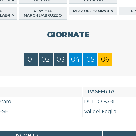
F
PLAY OFF
PLAY OFF CAMPANIA
FI
LABRIA
MARCHE/ABRUZZO
GIORNATE
01
02
03
04
05
06
TRASFERTA
esaro
DUILIO FABI
ESE
Val del Foglia
INCONTRI