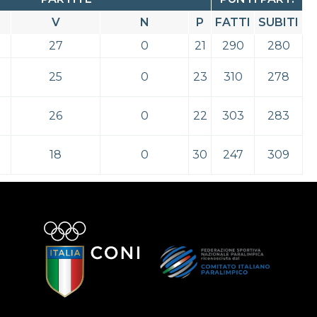
V
N
P
FATTI
SUBITI
27
0
21
290
280
25
0
23
310
278
26
0
22
303
283
18
0
30
247
309