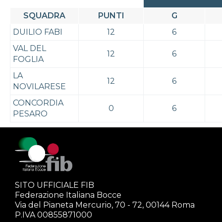
SQUADRA
PUNTI
G
DUILIO FABI
12
6
VAL DEL
12
6
FOGLIA
LA
12
6
NOVILARESE
CONCORDIA
0
6
PESARO
SITO UFFICIALE FIB
Federazione Italiana Bocce
Via del Pianeta Mercurio, 70 - 72, 00144 Roma
P.IVA 00855871000