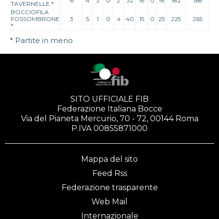
6
4
2
0
2
32
16
0
16
182
168
TAVERNELLE
*
BOCCIOFILA
FOSSOMBRONE
3
5
1
0
4
40
15
0
25
225
265
*
* Partite in meno
SITO UFFICIALE FIB
Federazione Italiana Bocce
Via del Pianeta Mercurio, 70 - 72, 00144 Roma
P.IVA 00855871000
Mappa del sito
Feed Rss
Federazione trasparente
Web Mail
Internazionale