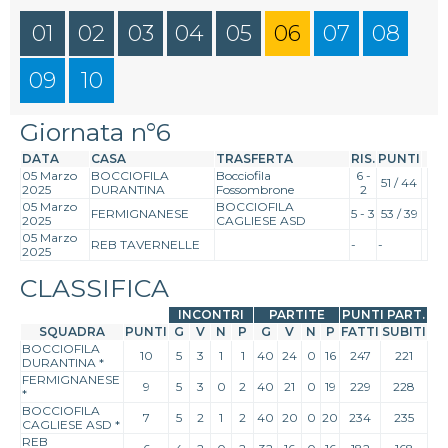
01
02
03
04
05
06
07
08
09
10
Giornata n°6
DATA
CASA
TRASFERTA
RIS.
PUNTI
05 Marzo
BOCCIOFILA
Bocciofila
6 -
51 / 44
2025
DURANTINA
Fossombrone
2
05 Marzo
BOCCIOFILA
FERMIGNANESE
5 - 3
53 / 39
2025
CAGLIESE ASD
05 Marzo
REB TAVERNELLE
-
-
2025
CLASSIFICA
INCONTRI
PARTITE
PUNTI PART.
SQUADRA
PUNTI
G
V
N
P
G
V
N
P
FATTI
SUBITI
BOCCIOFILA
10
5
3
1
1
40
24
0
16
247
221
DURANTINA
*
FERMIGNANESE
9
5
3
0
2
40
21
0
19
229
228
*
BOCCIOFILA
7
5
2
1
2
40
20
0
20
234
235
CAGLIESE ASD
*
REB