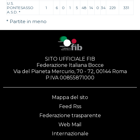
U.S.
PONTESASSO
1
6
0
1
5
48
14
0
34
229
331
A.S.D.
*
* Partite in meno
SITO UFFICIALE FIB
Federazione Italiana Bocce
Via del Pianeta Mercurio, 70 - 72, 00144 Roma
P.IVA 00855871000
Mappa del sito
Feed Rss
Federazione trasparente
Web Mail
Internazionale