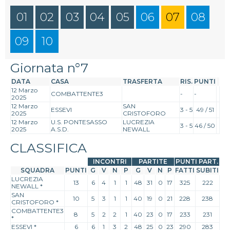
01
02
03
04
05
06
07
08
09
10
Giornata n°7
DATA
CASA
TRASFERTA
RIS.
PUNTI
12 Marzo
COMBATTENTE3
-
-
2025
12 Marzo
SAN
ESSEVI
3 - 5
49 / 51
2025
CRISTOFORO
12 Marzo
U.S. PONTESASSO
LUCREZIA
3 - 5
46 / 50
2025
A.S.D.
NEWALL
CLASSIFICA
INCONTRI
PARTITE
PUNTI PART.
SQUADRA
PUNTI
G
V
N
P
G
V
N
P
FATTI
SUBITI
LUCREZIA
13
6
4
1
1
48
31
0
17
325
222
NEWALL
*
SAN
10
5
3
1
1
40
19
0
21
228
238
CRISTOFORO
*
COMBATTENTE3
8
5
2
2
1
40
23
0
17
233
231
*
ESSEVI
*
6
6
1
3
2
48
25
0
23
290
283