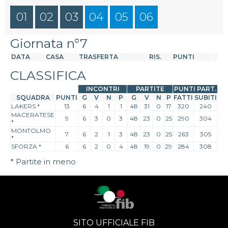
01
02
03
04
05
06
Giornata n°7
DATA
CASA
TRASFERTA
RIS.
PUNTI
CLASSIFICA
INCONTRI
PARTITE
PUNTI PART.
SQUADRA
PUNTI
G
V
N
P
G
V
N
P
FATTI
SUBITI
LAKERS
*
13
6
4
1
1
48
31
0
17
320
240
MACERATESE
9
6
3
0
3
48
23
0
25
290
304
*
MONTOLMO
7
6
2
1
3
48
23
0
25
263
305
*
SFORZA
*
6
6
2
0
4
48
19
0
29
284
308
* Partite in meno
SITO UFFICIALE FIB