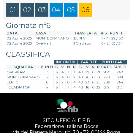
01
02
03
04
05
06
Giornata n°6
DATA
CASA
TRASFERTA
RIS.
PUNTI
02 Aprile 2025
MONTEGRANARO
ELPI C
1 - 7
29 / 60
02 Aprile 2025
Overkart
I Gladiatori
6 - 2
53 / 34
CLASSIFICA
INCONTRI
PARTITE
PUNTI PART.
SQUADRA
PUNTI
G
V
N
P
G
V
N
P
FATTI
SUBITI
OVERKART
13
6
4
1
1
48
27
0
21
280
268
MONTEGRANARO
12
6
4
0
2
48
30
0
18
298
241
ELPI C
6
6
2
0
4
48
23
0
25
289
264
I GLADIATORI
4
6
1
1
4
48
16
0
32
219
313
SITO UFFICIALE FIB
Federazione Italiana Bocce
Via del Pianeta Mercurio, 70 - 72, 00144 Roma