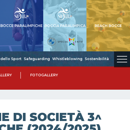
BOCCE PARALIMPICHE
BOCCIA PARALIMPICA
BEACH BOCCE
dello Sport
Safeguarding
Whistleblowing
Sostenibilità
LLERY
FOTOGALLERY
 DI SOCIETÀ 3^
CHE (2024/2025)