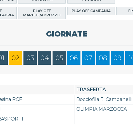
F
PLAY OFF
PLAY OFF CAMPANIA
FI
LABRIA
MARCHE/ABRUZZO
GIORNATE
01
02
03
04
05
06
07
08
09
1
TRASFERTA
Jesina RCF
Bocciofila E. Campanelli
I
OLIMPIA MARZOCCA
RASPORTI