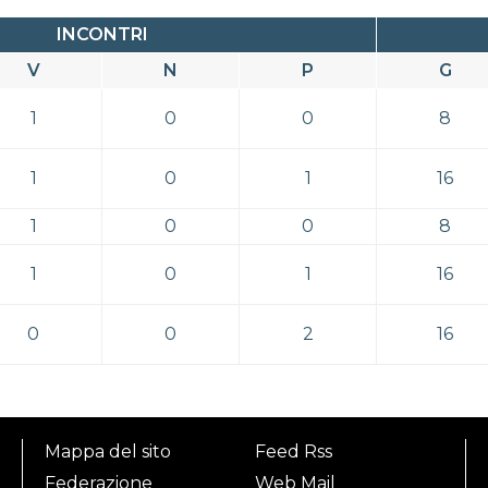
INCONTRI
V
N
P
G
1
0
0
8
1
0
1
16
1
0
0
8
1
0
1
16
0
0
2
16
Mappa del sito
Feed Rss
Federazione
Web Mail