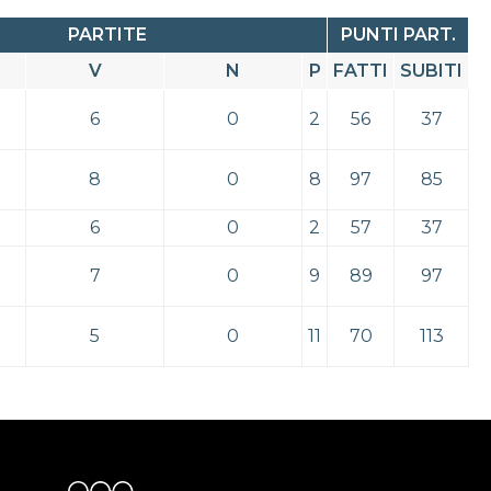
PARTITE
PUNTI PART.
V
N
P
FATTI
SUBITI
6
0
2
56
37
8
0
8
97
85
6
0
2
57
37
7
0
9
89
97
5
0
11
70
113