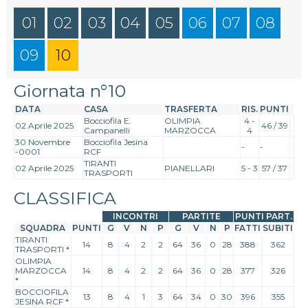
01
02
03
04
05
06
07
08
09
10
Giornata n°10
DATA
CASA
TRASFERTA
RIS.
PUNTI
Bocciofila E.
OLIMPIA
4 -
02 Aprile 2025
46 / 39
Campanelli
MARZOCCA
4
30 Novembre
Bocciofila Jesina
-
-
-0001
RCF
TIRANTI
02 Aprile 2025
PIANELLARI
5 - 3
57 / 37
TRASPORTI
CLASSIFICA
INCONTRI
PARTITE
PUNTI PART.
SQUADRA
PUNTI
G
V
N
P
G
V
N
P
FATTI
SUBITI
TIRANTI
14
8
4
2
2
64
36
0
28
388
362
TRASPORTI
*
OLIMPIA
MARZOCCA
14
8
4
2
2
64
36
0
28
377
326
*
BOCCIOFILA
13
8
4
1
3
64
34
0
30
396
355
JESINA RCF
*