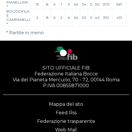
PIANELLARI
13
8
4
1
3
64
34
0
30
370
367
*
BOCCIOFILA
E.
2
8
0
2
6
64
20
0
44
310
431
CAMPANELLI
*
* Partite in meno
SITO UFFICIALE FIB
Federazione Italiana Bocce
Via del Pianeta Mercurio, 70 - 72, 00144 Roma
P.IVA 00855871000
Mappa del sito
Feed Rss
Federazione trasparente
Web Mail