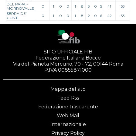
DEL PAPA -
0
1
0
0
1
8
3
0
5
41
53
MORROVALLE
SERRA DE'
0
1
0
0
1
8
2
0
6
42
53
CONTI
SITO UFFICIALE FIB
Federazione Italiana Bocce
Via del Pianeta Mercurio, 70 - 72, 00144 Roma
P.IVA 00855871000
Mappa del sito
Feed Rss
Federazione trasparente
Web Mail
Internazionale
Privacy Policy