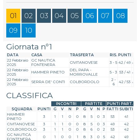
01
02
03
04
05
06
07
08
09
10
Giornata n°1
DATA
CASA
TRASFERTA
RIS.
PUNTI
22 Febbraio
GC NAUTICA
CIVITANOVESE
3 - 5
42 / 49
2025
FONTENERA
22 Febbraio
DEL PAPA -
HAMMER PINETO
5 - 3
53 / 41
2025
MORROVALLE
22 Febbraio
2 -
SERRA DE' CONTI
COLBORDOLO
42 / 53
2025
6
CLASSIFICA
INCONTRI
PARTITE
PUNTI PART.
SQUADRA
PUNTI
G
V
N
P
G
V
N
P
FATTI
SUBITI
HAMMER
3
1
1
0
0
8
5
0
3
53
41
PINETO
CIVITANOVESE
3
1
1
0
0
8
5
0
3
49
42
COLBORDOLO
3
1
1
0
0
8
6
0
2
53
42
GC NAUTICA
0
1
0
0
1
8
3
0
5
42
49
FONTENERA