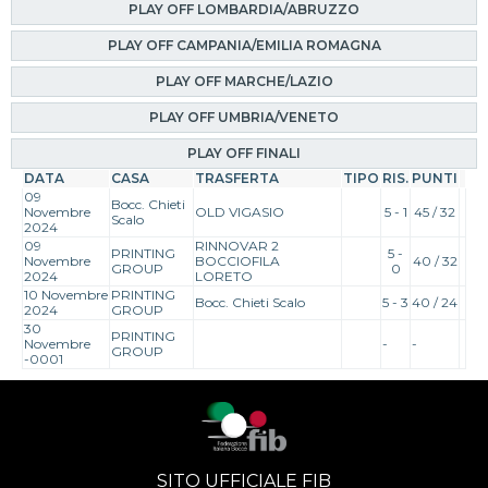
PLAY OFF LOMBARDIA/ABRUZZO
PLAY OFF CAMPANIA/EMILIA ROMAGNA
PLAY OFF MARCHE/LAZIO
PLAY OFF UMBRIA/VENETO
PLAY OFF FINALI
DATA
CASA
TRASFERTA
TIPO
RIS.
PUNTI
09
Bocc. Chieti
Novembre
OLD VIGASIO
5 - 1
45 / 32
Scalo
2024
09
RINNOVAR 2
PRINTING
5 -
Novembre
BOCCIOFILA
40 / 32
GROUP
0
2024
LORETO
10 Novembre
PRINTING
Bocc. Chieti Scalo
5 - 3
40 / 24
2024
GROUP
30
PRINTING
Novembre
-
-
GROUP
-0001
SITO UFFICIALE FIB