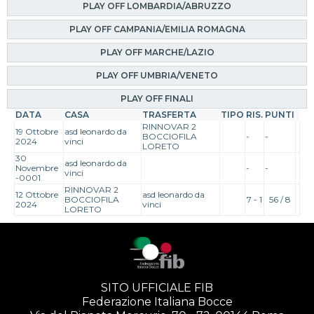
PLAY OFF LOMBARDIA/ABRUZZO
PLAY OFF CAMPANIA/EMILIA ROMAGNA
PLAY OFF MARCHE/LAZIO
PLAY OFF UMBRIA/VENETO
PLAY OFF FINALI
DATA
CASA
TRASFERTA
TIPO
RIS.
PUNTI
RINNOVAR 2
19 Ottobre
asd leonardo da
BOCCIOFILA
-
-
2024
vinci
LORETO
30
asd leonardo da
Novembre
-
-
vinci
-0001
RINNOVAR 2
12 Ottobre
asd leonardo da
BOCCIOFILA
7 - 1
56 / 8
2024
vinci
LORETO
SITO UFFICIALE FIB
Federazione Italiana Bocce