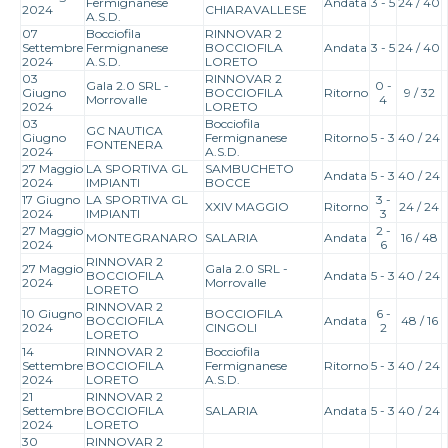
Fermignanese
Andata
3 - 5
24 / 40
2024
CHIARAVALLESE
A.S.D.
07
Bocciofila
RINNOVAR 2
Settembre
Fermignanese
BOCCIOFILA
Andata
3 - 5
24 / 40
2024
A.S.D.
LORETO
03
RINNOVAR 2
Gala 2.0 SRL -
0 -
Giugno
BOCCIOFILA
Ritorno
9 / 32
Morrovalle
4
2024
LORETO
03
Bocciofila
GC NAUTICA
Giugno
Fermignanese
Ritorno
5 - 3
40 / 24
FONTENERA
2024
A.S.D.
27 Maggio
LA SPORTIVA GL
SAMBUCHETO
Andata
5 - 3
40 / 24
2024
IMPIANTI
BOCCE
17 Giugno
LA SPORTIVA GL
3 -
XXIV MAGGIO
Ritorno
24 / 24
2024
IMPIANTI
3
27 Maggio
2 -
MONTEGRANARO
SALARIA
Andata
16 / 48
2024
6
RINNOVAR 2
27 Maggio
Gala 2.0 SRL -
BOCCIOFILA
Andata
5 - 3
40 / 24
2024
Morrovalle
LORETO
RINNOVAR 2
10 Giugno
BOCCIOFILA
6 -
BOCCIOFILA
Andata
48 / 16
2024
CINGOLI
2
LORETO
14
RINNOVAR 2
Bocciofila
Settembre
BOCCIOFILA
Fermignanese
Ritorno
5 - 3
40 / 24
2024
LORETO
A.S.D.
21
RINNOVAR 2
Settembre
BOCCIOFILA
SALARIA
Andata
5 - 3
40 / 24
2024
LORETO
30
RINNOVAR 2