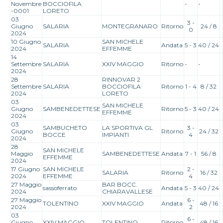
Novembre
BOCCIOFILA
-
-
-0001
LORETO
03
3 -
Giugno
SALARIA
MONTEGRANARO
Ritorno
24 / 8
0
2024
10 Giugno
SAN MICHELE
SALARIA
Andata
5 - 3
40 / 24
2024
EFFEMME
14
Settembre
SALARIA
XXIV MAGGIO
Ritorno
-
-
2024
28
RINNOVAR 2
Settembre
SALARIA
BOCCIOFILA
Ritorno
1 - 4
8 / 32
2024
LORETO
03
SAN MICHELE
Giugno
SAMBENEDETTESE
Ritorno
5 - 3
40 / 24
EFFEMME
2024
03
SAMBUCHETO
LA SPORTIVA GL
3 -
Giugno
Ritorno
24 / 32
BOCCE
IMPIANTI
4
2024
28
SAN MICHELE
Maggio
SAMBENEDETTESE
Andata
7 - 1
56 / 8
EFFEMME
2024
17 Giugno
SAN MICHELE
2 -
SALARIA
Ritorno
16 / 32
2024
EFFEMME
4
27 Maggio
BAR BOCC.
sassoferrato
Andata
5 - 3
40 / 24
2024
CHIARAVALLESE
27 Maggio
6 -
TOLENTINO
XXIV MAGGIO
Andata
48 / 16
2024
2
03
6 -
Giugno
XXIV MAGGIO
TOLENTINO
Ritorno
48 / 16