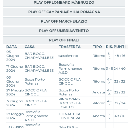
PLAY OFF LOMBARDIA/ABRUZZO
PLAY OFF CAMPANIA/EMILIA ROMAGNA
PLAY OFF MARCHE/LAZIO
PLAY OFF UMBRIA/VENETO
PLAY OFF FINALI
DATA
CASA
TRASFERTA
TIPO
RIS.
PUNTI
03
BAR BOCC.
6 -
Giugno
sassoferrato
Ritorno
48 / 16
CHIARAVALLESE
2
2024
Bocciofila
17 Giugno
BAR BOCC.
Fermignanese
Ritorno
3 - 5
24 / 40
2024
CHIARAVALLESE
A.S.D.
03
Bocce Porto
BOCCIOFILA
4 -
Giugno
Ritorno
32 / 32
Potenza
CINGOLI
4
2024
27 Maggio
BOCCIOFILA
Bocce Porto
4 -
Andata
32 / 32
2024
CINGOLI
Potenza
4
RINNOVAR 2
17 Giugno
BOCCIOFILA
4 -
BOCCIOFILA
Ritorno
32 / 24
2024
CINGOLI
3
LORETO
Bocciofila
27 Maggio
GC NAUTICA
6 -
Fermignanese
Andata
48 / 16
2024
FONTENERA
2
A.S.D.
Bocciofila
10 Giugno
BAR BOCC.