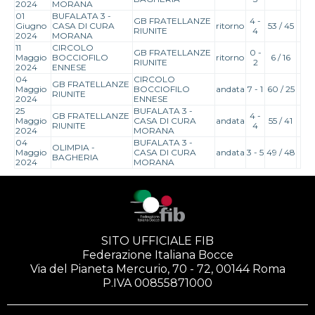
2024
MORANA
01
BUFALATA 3 -
GB FRATELLANZE
4 -
Giugno
CASA DI CURA
ritorno
53 / 45
RIUNITE
4
2024
MORANA
11
CIRCOLO
GB FRATELLANZE
0 -
Maggio
BOCCIOFILO
ritorno
6 / 16
RIUNITE
2
2024
ENNESE
04
CIRCOLO
GB FRATELLANZE
Maggio
BOCCIOFILO
andata
7 - 1
60 / 25
RIUNITE
2024
ENNESE
25
BUFALATA 3 -
GB FRATELLANZE
4 -
Maggio
CASA DI CURA
andata
55 / 41
RIUNITE
4
2024
MORANA
04
BUFALATA 3 -
OLIMPIA -
Maggio
CASA DI CURA
andata
3 - 5
49 / 48
BAGHERIA
2024
MORANA
SITO UFFICIALE FIB
Federazione Italiana Bocce
Via del Pianeta Mercurio, 70 - 72, 00144 Roma
P.IVA 00855871000