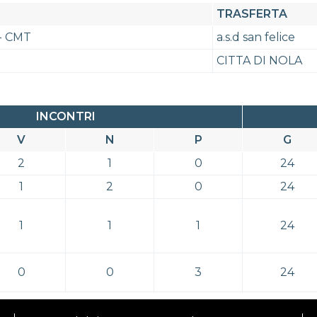
TRASFERTA
- CMT
a.s.d san felice
CITTA DI NOLA
INCONTRI
V
N
P
G
2
1
0
24
1
2
0
24
1
1
1
24
0
0
3
24