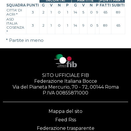
INCONTRI
PARTITE
PUNTI PART.
SQUADRA
PUNTI
G
V
N
P
G
V
N
P
FATTI
SUBITI
CITTA' DI
3
2
1
0
1
14
5
0
9
65
89
ACRI
*
ASD
ITALIA
3
2
1
0
1
14
9
0
5
89
65
COSENZA
*
* Partite in meno
SITO UFFICIALE FIB
Federazione Italiana Bocce
Via del Pianeta Mercurio, 70 - 72, 00144 Roma
P.IVA 00855871000
Mappa del sito
Feed Rss
Federazione trasparente