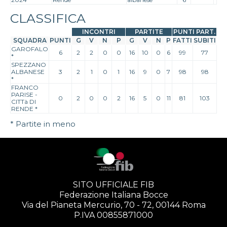
CLASSIFICA
INCONTRI
PARTITE
PUNTI PART.
SQUADRA
PUNTI
G
V
N
P
G
V
N
P
FATTI
SUBITI
GAROFALO
6
2
2
0
0
16
10
0
6
99
77
*
SPEZZANO
ALBANESE
3
2
1
0
1
16
9
0
7
98
98
*
FRANCO
PARISE -
0
2
0
0
2
16
5
0
11
81
103
CITTà DI
RENDE
*
* Partite in meno
SITO UFFICIALE FIB
Federazione Italiana Bocce
Via del Pianeta Mercurio, 70 - 72, 00144 Roma
P.IVA 00855871000