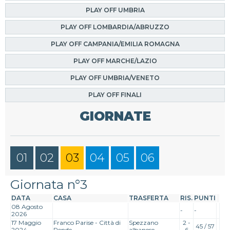
PLAY OFF UMBRIA
PLAY OFF LOMBARDIA/ABRUZZO
PLAY OFF CAMPANIA/EMILIA ROMAGNA
PLAY OFF MARCHE/LAZIO
PLAY OFF UMBRIA/VENETO
PLAY OFF FINALI
GIORNATE
01
02
03
04
05
06
Giornata n°3
DATA
CASA
TRASFERTA
RIS.
PUNTI
08 Agosto
-
-
2026
17 Maggio
Franco Parise - Città di
Spezzano
2 -
45 / 57
2024
Rende
albanese
6