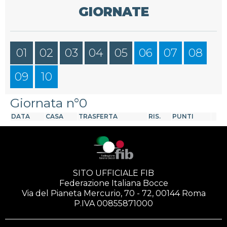
GIORNATE
01
02
03
04
05
06
07
08
09
10
Giornata n°0
DATA
CASA
TRASFERTA
RIS.
PUNTI
SITO UFFICIALE FIB
Federazione Italiana Bocce
Via del Pianeta Mercurio, 70 - 72, 00144 Roma
P.IVA 00855871000