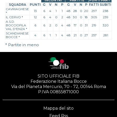
INCONTRI
PARTITE
PUNTI PART.
SQUADRA
PUNTI
G
V
N
P
G
V
N
P
FATTI
SUBITI
CAVRIAGHESE
13
6
4
1
1
48
28
0
20
297
238
*
IL CERVO
*
12
6
4
0
2
48
30
0
18
305
239
A.S.D.
BOCCIOFILA
6
6
2
0
4
48
17
0
31
219
320
VAL D'ENZA
*
SCANDIANESE
4
6
1
1
4
48
21
0
27
257
281
BOCCE
*
* Partite in meno
SITO UFFICIALE FIB
Federazione Italiana Bocce
Via del Pianeta Mercurio, 70 - 72, 00144 Roma
P.IVA 00855871000
Mappa del sito
Feed Rss