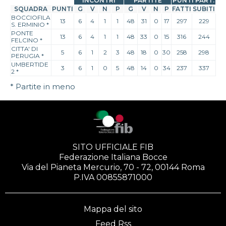
INCONTRI
PARTITE
PUNTI PART.
SQUADRA
PUNTI
G
V
N
P
G
V
N
P
FATTI
SUBITI
BOCCIOFILA
13
6
4
1
1
48
31
0
17
297
229
S. ERMINIO
*
PONTE
13
6
4
1
1
48
33
0
15
316
244
FELCINO
*
CITTA' DI
5
6
1
2
3
48
18
0
30
258
298
PERUGIA
*
UMBERTIDE
3
6
1
0
5
48
14
0
34
237
337
2
*
* Partite in meno
SITO UFFICIALE FIB
Federazione Italiana Bocce
Via del Pianeta Mercurio, 70 - 72, 00144 Roma
P.IVA 00855871000
Mappa del sito
Feed Rss