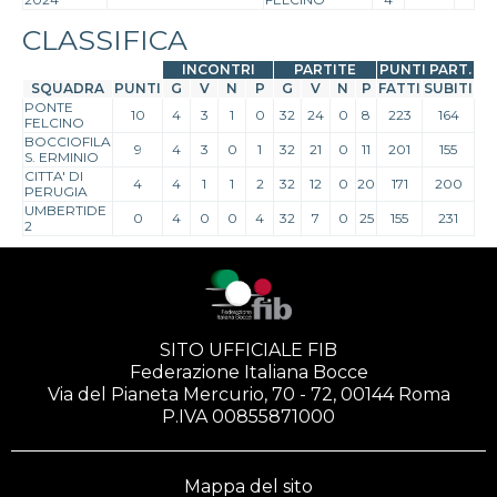
CLASSIFICA
INCONTRI
PARTITE
PUNTI PART.
SQUADRA
PUNTI
G
V
N
P
G
V
N
P
FATTI
SUBITI
PONTE
10
4
3
1
0
32
24
0
8
223
164
FELCINO
BOCCIOFILA
9
4
3
0
1
32
21
0
11
201
155
S. ERMINIO
CITTA' DI
4
4
1
1
2
32
12
0
20
171
200
PERUGIA
UMBERTIDE
0
4
0
0
4
32
7
0
25
155
231
2
SITO UFFICIALE FIB
Federazione Italiana Bocce
Via del Pianeta Mercurio, 70 - 72, 00144 Roma
P.IVA 00855871000
Mappa del sito