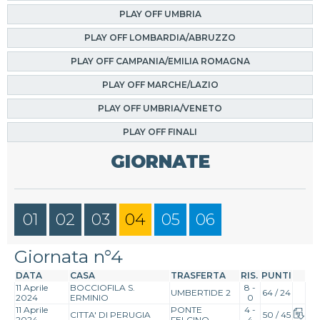
PLAY OFF UMBRIA
PLAY OFF LOMBARDIA/ABRUZZO
PLAY OFF CAMPANIA/EMILIA ROMAGNA
PLAY OFF MARCHE/LAZIO
PLAY OFF UMBRIA/VENETO
PLAY OFF FINALI
GIORNATE
01
02
03
04
05
06
Giornata n°4
DATA
CASA
TRASFERTA
RIS.
PUNTI
11 Aprile
BOCCIOFILA S.
8 -
UMBERTIDE 2
64 / 24
2024
ERMINIO
0
11 Aprile
PONTE
4 -
CITTA' DI PERUGIA
50 / 45
2024
FELCINO
4