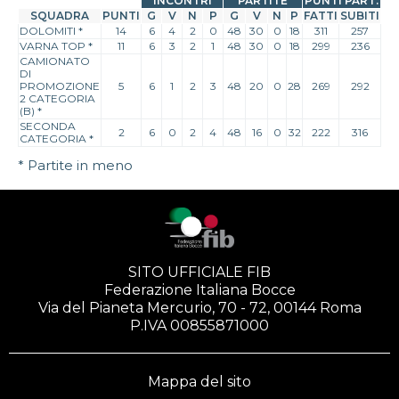
INCONTRI
PARTITE
PUNTI PART.
SQUADRA
PUNTI
G
V
N
P
G
V
N
P
FATTI
SUBITI
DOLOMITI
*
14
6
4
2
0
48
30
0
18
311
257
VARNA TOP
*
11
6
3
2
1
48
30
0
18
299
236
CAMIONATO
DI
PROMOZIONE
5
6
1
2
3
48
20
0
28
269
292
2 CATEGORIA
(B)
*
SECONDA
2
6
0
2
4
48
16
0
32
222
316
CATEGORIA
*
* Partite in meno
SITO UFFICIALE FIB
Federazione Italiana Bocce
Via del Pianeta Mercurio, 70 - 72, 00144 Roma
P.IVA 00855871000
Mappa del sito