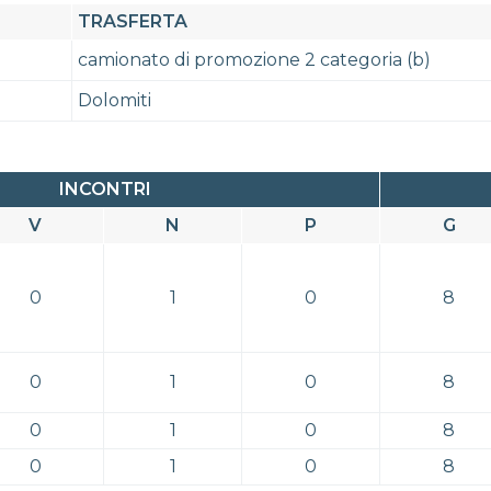
TRASFERTA
camionato di promozione 2 categoria (b)
Dolomiti
INCONTRI
V
N
P
G
0
1
0
8
0
1
0
8
0
1
0
8
0
1
0
8