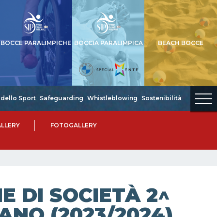
BOCCE PARALIMPICHE
BOCCIA PARALIMPICA
BEACH BOCCE
dello Sport
Safeguarding
Whistleblowing
Sostenibilità
LLERY
FOTOGALLERY
 DI SOCIETÀ 2^
ANO (2023/2024)