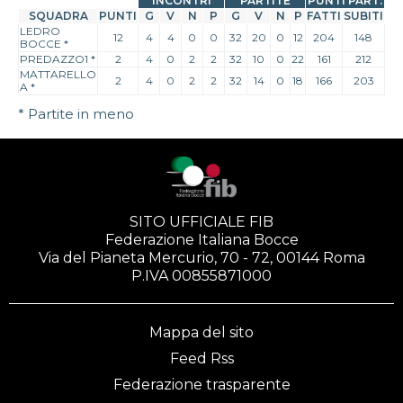
INCONTRI
PARTITE
PUNTI PART.
SQUADRA
PUNTI
G
V
N
P
G
V
N
P
FATTI
SUBITI
LEDRO
12
4
4
0
0
32
20
0
12
204
148
BOCCE
*
PREDAZZO1
*
2
4
0
2
2
32
10
0
22
161
212
MATTARELLO
2
4
0
2
2
32
14
0
18
166
203
A
*
* Partite in meno
SITO UFFICIALE FIB
Federazione Italiana Bocce
Via del Pianeta Mercurio, 70 - 72, 00144 Roma
P.IVA 00855871000
Mappa del sito
Feed Rss
Federazione trasparente