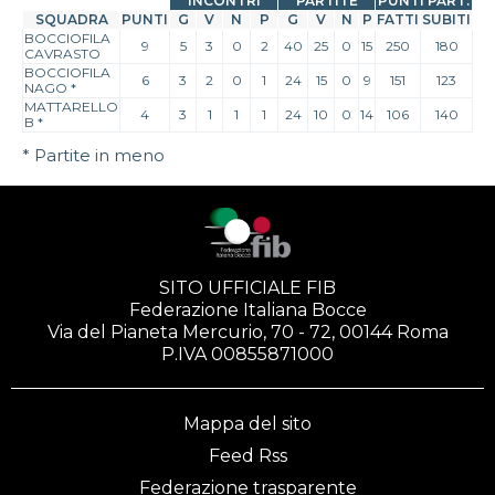
INCONTRI
PARTITE
PUNTI PART.
SQUADRA
PUNTI
G
V
N
P
G
V
N
P
FATTI
SUBITI
BOCCIOFILA
9
5
3
0
2
40
25
0
15
250
180
CAVRASTO
BOCCIOFILA
6
3
2
0
1
24
15
0
9
151
123
NAGO
*
MATTARELLO
4
3
1
1
1
24
10
0
14
106
140
B
*
* Partite in meno
SITO UFFICIALE FIB
Federazione Italiana Bocce
Via del Pianeta Mercurio, 70 - 72, 00144 Roma
P.IVA 00855871000
Mappa del sito
Feed Rss
Federazione trasparente