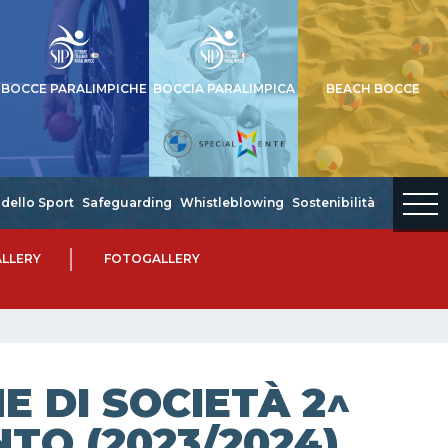
BOCCE PARALIMPICHE
BOCCIA PARALIMPICA
BEACH BOCCE
dello Sport
Safeguarding
Whistleblowing
Sostenibilità
LLERY
FOTOGALLERY
 DI SOCIETÀ 2^
NTO (2023/2024)