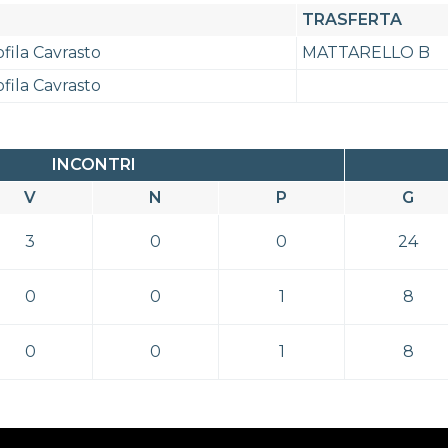
TRASFERTA
fila Cavrasto
MATTARELLO B
fila Cavrasto
INCONTRI
V
N
P
G
3
0
0
24
0
0
1
8
0
0
1
8