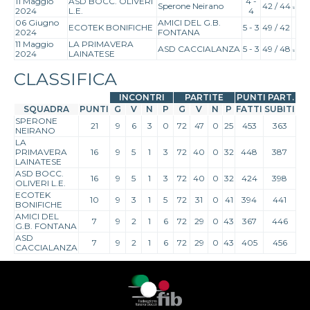
11 Maggio
ASD BOCC. OLIVERI
4 -
Sperone Neirano
42 / 44
2024
L.E.
4
06 Giugno
AMICI DEL G.B.
ECOTEK BONIFICHE
5 - 3
49 / 42
2024
FONTANA
11 Maggio
LA PRIMAVERA
ASD CACCIALANZA
5 - 3
49 / 48
2024
LAINATESE
CLASSIFICA
INCONTRI
PARTITE
PUNTI PART.
SQUADRA
PUNTI
G
V
N
P
G
V
N
P
FATTI
SUBITI
SPERONE
21
9
6
3
0
72
47
0
25
453
363
NEIRANO
LA
PRIMAVERA
16
9
5
1
3
72
40
0
32
448
387
LAINATESE
ASD BOCC.
16
9
5
1
3
72
40
0
32
424
398
OLIVERI L.E.
ECOTEK
10
9
3
1
5
72
31
0
41
394
441
BONIFICHE
AMICI DEL
7
9
2
1
6
72
29
0
43
367
446
G.B. FONTANA
ASD
7
9
2
1
6
72
29
0
43
405
456
CACCIALANZA