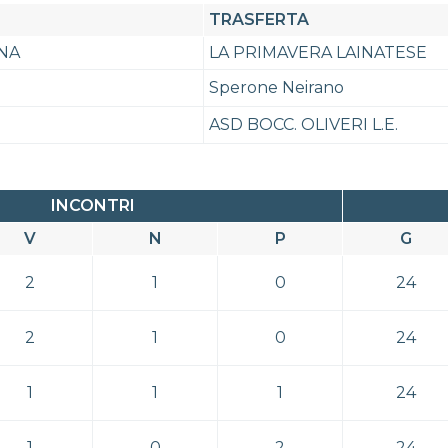
TRASFERTA
ANA
LA PRIMAVERA LAINATESE
Sperone Neirano
ASD BOCC. OLIVERI L.E.
INCONTRI
V
N
P
G
2
1
0
24
2
1
0
24
1
1
1
24
1
0
2
24