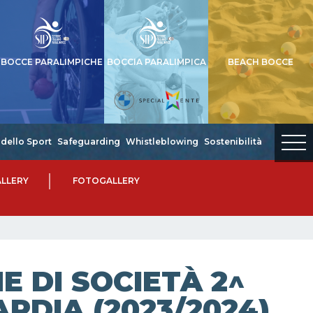
BOCCE PARALIMPICHE
BOCCIA PARALIMPICA
BEACH BOCCE
dello Sport
Safeguarding
Whistleblowing
Sostenibilità
LLERY
FOTOGALLERY
 DI SOCIETÀ 2^
RDIA (2023/2024)