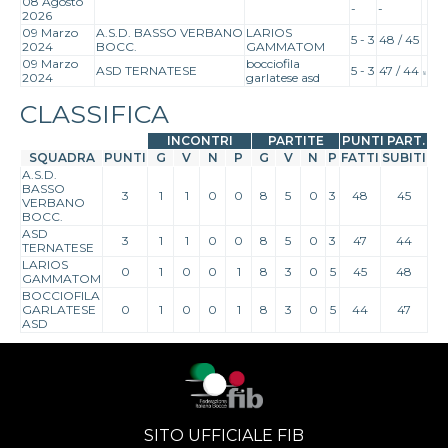
08 Agosto
-
-
2026
09 Marzo
A.S.D. BASSO VERBANO
LARIOS
5 - 3
48 / 45
2024
BOCC.
GAMMATOM
09 Marzo
bocciofila
ASD TERNATESE
5 - 3
47 / 44
2024
garlatese asd
CLASSIFICA
INCONTRI
PARTITE
PUNTI PART.
SQUADRA
PUNTI
G
V
N
P
G
V
N
P
FATTI
SUBITI
A.S.D.
BASSO
3
1
1
0
0
8
5
0
3
48
45
VERBANO
BOCC.
ASD
3
1
1
0
0
8
5
0
3
47
44
TERNATESE
LARIOS
0
1
0
0
1
8
3
0
5
45
48
GAMMATOM
BOCCIOFILA
GARLATESE
0
1
0
0
1
8
3
0
5
44
47
ASD
SITO UFFICIALE FIB