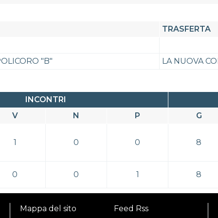
TRASFERTA
POLICORO "B"
LA NUOVA C
INCONTRI
V
N
P
G
1
0
0
8
0
0
1
8
Mappa del sito
Feed Rss