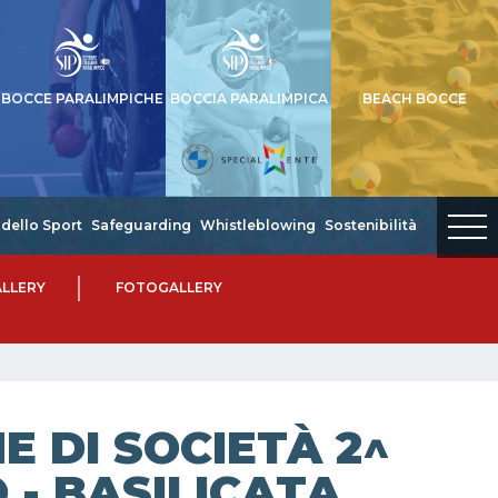
BOCCE PARALIMPICHE
BOCCIA PARALIMPICA
BEACH BOCCE
dello Sport
Safeguarding
Whistleblowing
Sostenibilità
LLERY
FOTOGALLERY
 DI SOCIETÀ 2^
 - BASILICATA