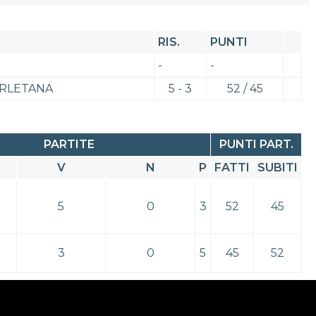
RIS.
PUNTI
-
-
ORLETANA
5 - 3
52 / 45
PARTITE
PUNTI PART.
V
N
P
FATTI
SUBITI
5
0
3
52
45
3
0
5
45
52