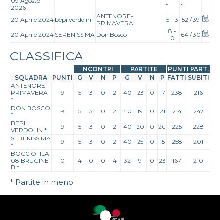
09 Agosto
-
-
2026
ANTENORE-
20 Aprile 2024
bepi verdolin
5 - 3
52 / 39
PRIMAVERA
8 -
20 Aprile 2024
SERENISSIMA
Don Bosco
64 / 30
0
CLASSIFICA
INCONTRI
PARTITE
PUNTI PART.
SQUADRA
PUNTI
G
V
N
P
G
V
N
P
FATTI
SUBITI
ANTENORE-
PRIMAVERA
9
5
3
0
2
40
23
0
17
238
216
*
DON BOSCO
9
5
3
0
2
40
19
0
21
214
247
*
BEPI
9
5
3
0
2
40
20
0
20
225
228
VERDOLIN
*
SERENISSIMA
9
5
3
0
2
40
25
0
15
258
201
*
BOCCIOFILA
08 BRUGINE
0
4
0
0
4
32
9
0
23
167
210
B
*
* Partite in meno