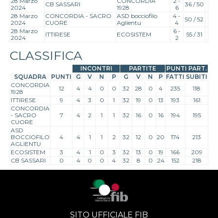
28 Marzo
CONCORDIA
2 -
CB SASSARI
36 / 50
2024
1928
6
28 Marzo
CONCORDIA - SACRO
ASD bocciofilo
4 -
50 / 52
2024
CUORE
Aglientu
4
28 Marzo
6 -
ITTIRESE
ECOSISTEM
55 / 31
2024
2
CLASSIFICA
INCONTRI
PARTITE
PUNTI PART.
SQUADRA
PUNTI
G
V
N
P
G
V
N
P
FATTI
SUBITI
CONCORDIA
12
4
4
0
0
32
28
0
4
235
118
1928
ITTIRESE
9
4
3
0
1
32
19
0
13
193
161
CONCORDIA
- SACRO
7
4
2
1
1
32
16
0
16
194
195
CUORE
ASD
BOCCIOFILO
4
4
1
1
2
32
12
0
20
174
213
AGLIENTU
ECOSISTEM
3
4
1
0
3
32
13
0
19
166
209
CB SASSARI
0
4
0
0
4
32
8
0
24
152
218
SITO UFFICIALE FIB