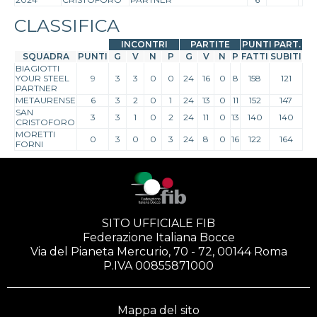
CLASSIFICA
INCONTRI
PARTITE
PUNTI PART.
SQUADRA
PUNTI
G
V
N
P
G
V
N
P
FATTI
SUBITI
BIAGIOTTI
YOUR STEEL
9
3
3
0
0
24
16
0
8
158
121
PARTNER
METAURENSE
6
3
2
0
1
24
13
0
11
152
147
SAN
3
3
1
0
2
24
11
0
13
140
140
CRISTOFORO
MORETTI
0
3
0
0
3
24
8
0
16
122
164
FORNI
SITO UFFICIALE FIB
Federazione Italiana Bocce
Via del Pianeta Mercurio, 70 - 72, 00144 Roma
P.IVA 00855871000
Mappa del sito