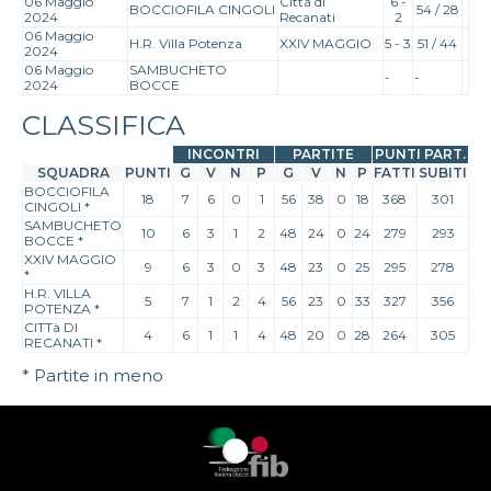
06 Maggio
Città di
6 -
BOCCIOFILA CINGOLI
54 / 28
2024
Recanati
2
06 Maggio
H.R. Villa Potenza
XXIV MAGGIO
5 - 3
51 / 44
2024
06 Maggio
SAMBUCHETO
-
-
2024
BOCCE
CLASSIFICA
INCONTRI
PARTITE
PUNTI PART.
SQUADRA
PUNTI
G
V
N
P
G
V
N
P
FATTI
SUBITI
BOCCIOFILA
18
7
6
0
1
56
38
0
18
368
301
CINGOLI
*
SAMBUCHETO
10
6
3
1
2
48
24
0
24
279
293
BOCCE
*
XXIV MAGGIO
9
6
3
0
3
48
23
0
25
295
278
*
H.R. VILLA
5
7
1
2
4
56
23
0
33
327
356
POTENZA
*
CITTà DI
4
6
1
1
4
48
20
0
28
264
305
RECANATI
*
* Partite in meno