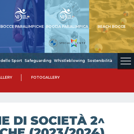
BOCCE PARALIMPICHE
BOCCIA PARALIMPICA
BEACH BOCCE
dello Sport
Safeguarding
Whistleblowing
Sostenibilità
LLERY
FOTOGALLERY
 DI SOCIETÀ 2^
CHE (2023/2024)