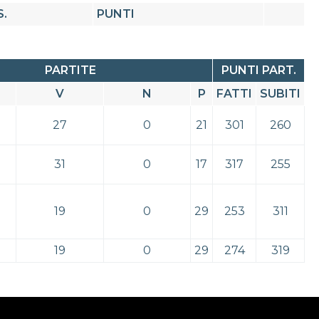
S.
PUNTI
PARTITE
PUNTI PART.
V
N
P
FATTI
SUBITI
27
0
21
301
260
31
0
17
317
255
19
0
29
253
311
19
0
29
274
319