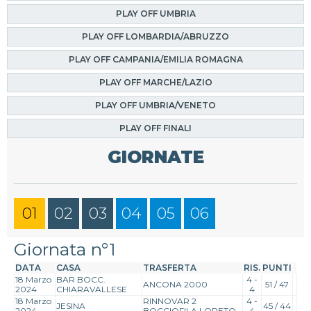
PLAY OFF UMBRIA
PLAY OFF LOMBARDIA/ABRUZZO
PLAY OFF CAMPANIA/EMILIA ROMAGNA
PLAY OFF MARCHE/LAZIO
PLAY OFF UMBRIA/VENETO
PLAY OFF FINALI
GIORNATE
01
02
03
04
05
06
Giornata n°1
DATA
CASA
TRASFERTA
RIS.
PUNTI
18 Marzo
BAR BOCC.
4 -
ANCONA 2000
51 / 47
2024
CHIARAVALLESE
4
18 Marzo
RINNOVAR 2
4 -
JESINA
45 / 44
2024
BOCCIOFILA LORETO
4