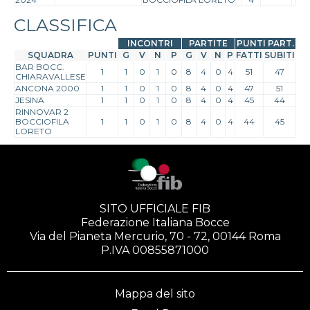
CLASSIFICA
INCONTRI
PARTITE
PUNTI PART.
SQUADRA
PUNTI
G
V
N
P
G
V
N
P
FATTI
SUBITI
BAR BOCC.
1
1
0
1
0
8
4
0
4
51
47
CHIARAVALLESE
ANCONA 2000
1
1
0
1
0
8
4
0
4
47
51
JESINA
1
1
0
1
0
8
4
0
4
45
44
RINNOVAR 2
BOCCIOFILA
1
1
0
1
0
8
4
0
4
44
45
LORETO
SITO UFFICIALE FIB
Federazione Italiana Bocce
Via del Pianeta Mercurio, 70 - 72, 00144 Roma
P.IVA 00855871000
Mappa del sito