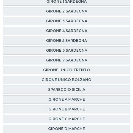
GIRONE 1 SARDEGNA
GIRONE 2 SARDEGNA
GIRONE 3 SARDEGNA
GIRONE 4 SARDEGNA
GIRONE 5 SARDEGNA
GIRONE 6 SARDEGNA
GIRONE 7 SARDEGNA
GIRONE UNICO TRENTO
GIRONE UNICO BOLZANO
SPAREGGIO SICILIA
GIRONE A MARCHE
GIRONE B MARCHE
GIRONE C MARCHE
GIRONE D MARCHE