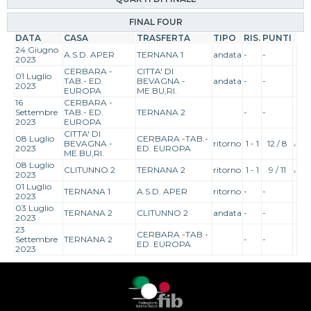
FINAL FOUR
DATA
CASA
TRASFERTA
TIPO
RIS.
PUNTI
24 Giugno
A.S.D. APER
TERNANA 1
andata
-
-
2023
CERBARA -
CITTA' DI
01 Luglio
TAB.- ED.
BEVAGNA -
andata
-
-
2023
EUROPA
ME.BU,RI.
16
CERBARA -
Settembre
TAB.- ED.
TERNANA 2
-
-
2023
EUROPA
CITTA' DI
08 Luglio
CERBARA -TAB.-
BEVAGNA -
ritorno
1 - 1
12 / 8
2023
ED. EUROPA
ME.BU,RI.
08 Luglio
CLITUNNO 2
TERNANA 2
ritorno
1 - 1
9 / 11
2023
01 Luglio
TERNANA 1
A.S.D. APER
ritorno
-
-
2023
03 Luglio
TERNANA 2
CLITUNNO 2
andata
-
-
2023
23
CERBARA -TAB.-
Settembre
TERNANA 2
-
-
ED. EUROPA
2023