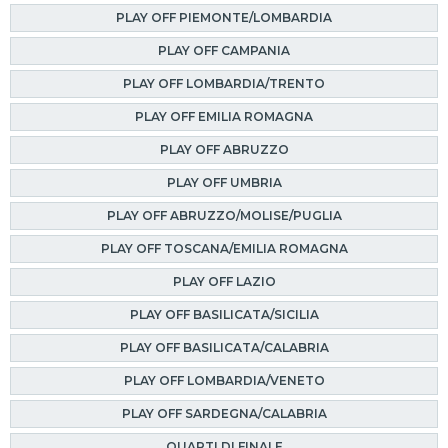
PLAY OFF PIEMONTE/LOMBARDIA
PLAY OFF CAMPANIA
PLAY OFF LOMBARDIA/TRENTO
PLAY OFF EMILIA ROMAGNA
PLAY OFF ABRUZZO
PLAY OFF UMBRIA
PLAY OFF ABRUZZO/MOLISE/PUGLIA
PLAY OFF TOSCANA/EMILIA ROMAGNA
PLAY OFF LAZIO
PLAY OFF BASILICATA/SICILIA
PLAY OFF BASILICATA/CALABRIA
PLAY OFF LOMBARDIA/VENETO
PLAY OFF SARDEGNA/CALABRIA
QUARTI DI FINALE