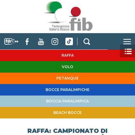
RAFFA
VOLO
PETANQUE
BOCCE PARALIMPICHE
BOCCIA PARALIMPICA
BEACH BOCCE
RAFFA: CAMPIONATO DI