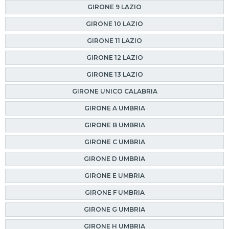
GIRONE 9 LAZIO
GIRONE 10 LAZIO
GIRONE 11 LAZIO
GIRONE 12 LAZIO
GIRONE 13 LAZIO
GIRONE UNICO CALABRIA
GIRONE A UMBRIA
GIRONE B UMBRIA
GIRONE C UMBRIA
GIRONE D UMBRIA
GIRONE E UMBRIA
GIRONE F UMBRIA
GIRONE G UMBRIA
GIRONE H UMBRIA