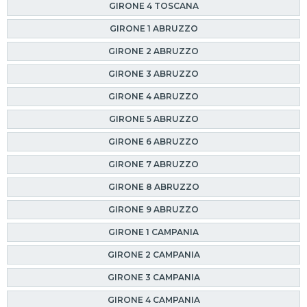
GIRONE 4 TOSCANA
GIRONE 1 ABRUZZO
GIRONE 2 ABRUZZO
GIRONE 3 ABRUZZO
GIRONE 4 ABRUZZO
GIRONE 5 ABRUZZO
GIRONE 6 ABRUZZO
GIRONE 7 ABRUZZO
GIRONE 8 ABRUZZO
GIRONE 9 ABRUZZO
GIRONE 1 CAMPANIA
GIRONE 2 CAMPANIA
GIRONE 3 CAMPANIA
GIRONE 4 CAMPANIA