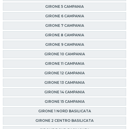
GIRONE 5 CAMPANIA
GIRONE 6 CAMPANIA
GIRONE 7 CAMPANIA
GIRONE 8 CAMPANIA
GIRONE 9 CAMPANIA
GIRONE 10 CAMPANIA
GIRONE 11 CAMPANIA
GIRONE 12 CAMPANIA
GIRONE 13 CAMPANIA
GIRONE 14 CAMPANIA
GIRONE 15 CAMPANIA
GIRONE 1 NORD BASILICATA
GIRONE 2 CENTRO BASILICATA