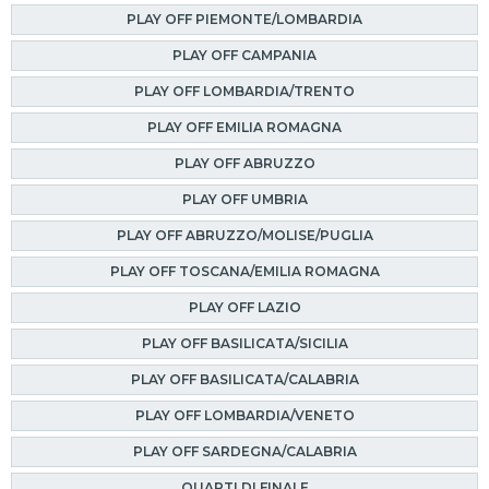
PLAY OFF PIEMONTE/LOMBARDIA
PLAY OFF CAMPANIA
PLAY OFF LOMBARDIA/TRENTO
PLAY OFF EMILIA ROMAGNA
PLAY OFF ABRUZZO
PLAY OFF UMBRIA
PLAY OFF ABRUZZO/MOLISE/PUGLIA
PLAY OFF TOSCANA/EMILIA ROMAGNA
PLAY OFF LAZIO
PLAY OFF BASILICATA/SICILIA
PLAY OFF BASILICATA/CALABRIA
PLAY OFF LOMBARDIA/VENETO
PLAY OFF SARDEGNA/CALABRIA
QUARTI DI FINALE