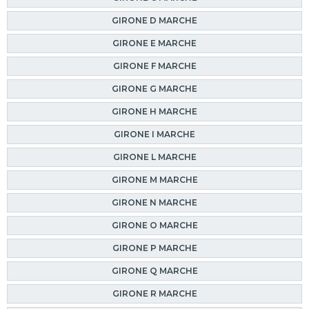
GIRONE D MARCHE
GIRONE E MARCHE
GIRONE F MARCHE
GIRONE G MARCHE
GIRONE H MARCHE
GIRONE I MARCHE
GIRONE L MARCHE
GIRONE M MARCHE
GIRONE N MARCHE
GIRONE O MARCHE
GIRONE P MARCHE
GIRONE Q MARCHE
GIRONE R MARCHE