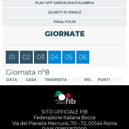
PLAY OFF SARDEGNA/CALABRIA
QUARTI DI FINALE
FINAL FOUR
GIORNATE
01
02
03
04
05
06
Giornata n°8
DATA
CASA
TRASFERTA
RIS.
PUNTI
SITO UFFICIALE FIB
Federazione Italiana Bocce
Via del Pianeta Mercurio, 70 - 72, 00144 Roma