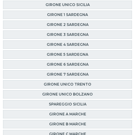
GIRONE UNICO SICILIA
GIRONE 1 SARDEGNA
GIRONE 2 SARDEGNA
GIRONE 3 SARDEGNA
GIRONE 4 SARDEGNA
GIRONE 5 SARDEGNA
GIRONE 6 SARDEGNA
GIRONE 7 SARDEGNA
GIRONE UNICO TRENTO
GIRONE UNICO BOLZANO
SPAREGGIO SICILIA
GIRONE A MARCHE
GIRONE B MARCHE
GIRONE C MARCHE