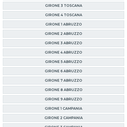
GIRONE 3 TOSCANA
GIRONE 4 TOSCANA
GIRONE 1 ABRUZZO
GIRONE 2 ABRUZZO
GIRONE 3 ABRUZZO
GIRONE 4 ABRUZZO
GIRONE 5 ABRUZZO
GIRONE 6 ABRUZZO
GIRONE 7 ABRUZZO
GIRONE 8 ABRUZZO
GIRONE 9 ABRUZZO
GIRONE 1 CAMPANIA
GIRONE 2 CAMPANIA