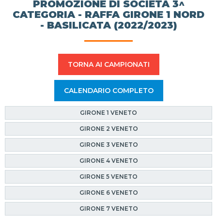
PROMOZIONE DI SOCIETÀ 3^
CATEGORIA - RAFFA GIRONE 1 NORD
- BASILICATA (2022/2023)
TORNA AI CAMPIONATI
CALENDARIO COMPLETO
GIRONE 1 VENETO
GIRONE 2 VENETO
GIRONE 3 VENETO
GIRONE 4 VENETO
GIRONE 5 VENETO
GIRONE 6 VENETO
GIRONE 7 VENETO