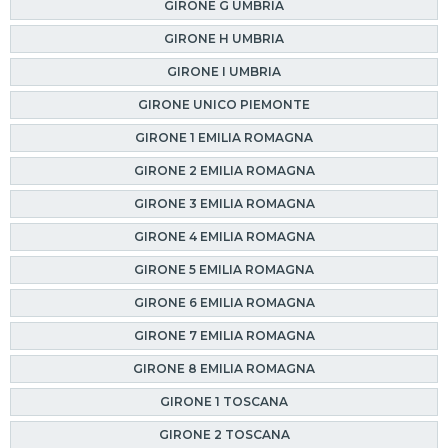
GIRONE G UMBRIA
GIRONE H UMBRIA
GIRONE I UMBRIA
GIRONE UNICO PIEMONTE
GIRONE 1 EMILIA ROMAGNA
GIRONE 2 EMILIA ROMAGNA
GIRONE 3 EMILIA ROMAGNA
GIRONE 4 EMILIA ROMAGNA
GIRONE 5 EMILIA ROMAGNA
GIRONE 6 EMILIA ROMAGNA
GIRONE 7 EMILIA ROMAGNA
GIRONE 8 EMILIA ROMAGNA
GIRONE 1 TOSCANA
GIRONE 2 TOSCANA