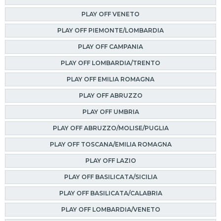
PLAY OFF VENETO
PLAY OFF PIEMONTE/LOMBARDIA
PLAY OFF CAMPANIA
PLAY OFF LOMBARDIA/TRENTO
PLAY OFF EMILIA ROMAGNA
PLAY OFF ABRUZZO
PLAY OFF UMBRIA
PLAY OFF ABRUZZO/MOLISE/PUGLIA
PLAY OFF TOSCANA/EMILIA ROMAGNA
PLAY OFF LAZIO
PLAY OFF BASILICATA/SICILIA
PLAY OFF BASILICATA/CALABRIA
PLAY OFF LOMBARDIA/VENETO