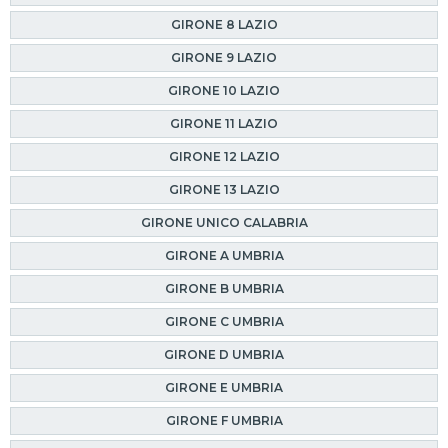
GIRONE 8 LAZIO
GIRONE 9 LAZIO
GIRONE 10 LAZIO
GIRONE 11 LAZIO
GIRONE 12 LAZIO
GIRONE 13 LAZIO
GIRONE UNICO CALABRIA
GIRONE A UMBRIA
GIRONE B UMBRIA
GIRONE C UMBRIA
GIRONE D UMBRIA
GIRONE E UMBRIA
GIRONE F UMBRIA