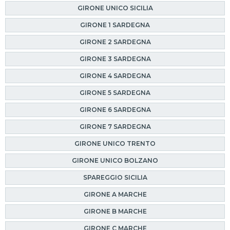
GIRONE UNICO SICILIA
GIRONE 1 SARDEGNA
GIRONE 2 SARDEGNA
GIRONE 3 SARDEGNA
GIRONE 4 SARDEGNA
GIRONE 5 SARDEGNA
GIRONE 6 SARDEGNA
GIRONE 7 SARDEGNA
GIRONE UNICO TRENTO
GIRONE UNICO BOLZANO
SPAREGGIO SICILIA
GIRONE A MARCHE
GIRONE B MARCHE
GIRONE C MARCHE