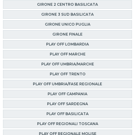
GIRONE 2 CENTRO BASILICATA
GIRONE 3 SUD BASILICATA
GIRONE UNICO PUGLIA
GIRONE FINALE
PLAY OFF LOMBARDIA
PLAY OFF MARCHE
PLAY OFF UMBRIA/MARCHE
PLAY OFF TRENTO
PLAY OFF UMBRIA/FASE REGIONALE
PLAY OFF CAMPANIA
PLAY OFF SARDEGNA
PLAY OFF BASILICATA
PLAY OFF REGIONALI TOSCANA
PLAY OFF REGIONALE MOLISE