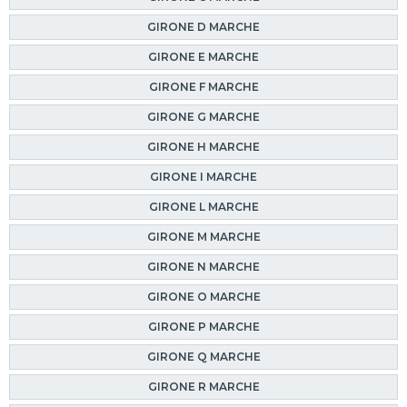
GIRONE D MARCHE
GIRONE E MARCHE
GIRONE F MARCHE
GIRONE G MARCHE
GIRONE H MARCHE
GIRONE I MARCHE
GIRONE L MARCHE
GIRONE M MARCHE
GIRONE N MARCHE
GIRONE O MARCHE
GIRONE P MARCHE
GIRONE Q MARCHE
GIRONE R MARCHE