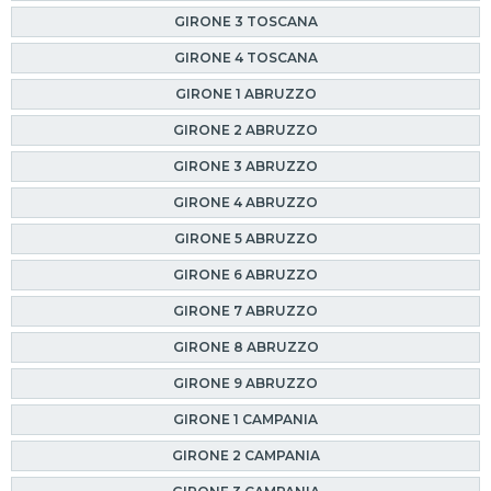
GIRONE 3 TOSCANA
GIRONE 4 TOSCANA
GIRONE 1 ABRUZZO
GIRONE 2 ABRUZZO
GIRONE 3 ABRUZZO
GIRONE 4 ABRUZZO
GIRONE 5 ABRUZZO
GIRONE 6 ABRUZZO
GIRONE 7 ABRUZZO
GIRONE 8 ABRUZZO
GIRONE 9 ABRUZZO
GIRONE 1 CAMPANIA
GIRONE 2 CAMPANIA