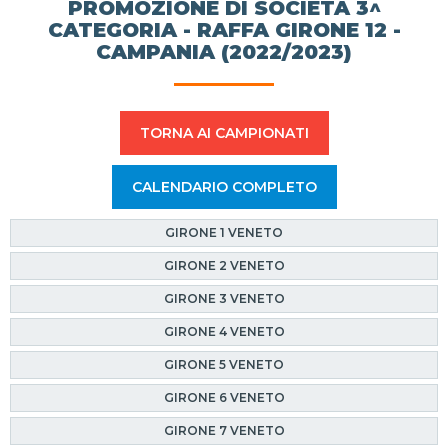
PROMOZIONE DI SOCIETÀ 3^
CATEGORIA - RAFFA GIRONE 12 -
CAMPANIA (2022/2023)
TORNA AI CAMPIONATI
CALENDARIO COMPLETO
GIRONE 1 VENETO
GIRONE 2 VENETO
GIRONE 3 VENETO
GIRONE 4 VENETO
GIRONE 5 VENETO
GIRONE 6 VENETO
GIRONE 7 VENETO