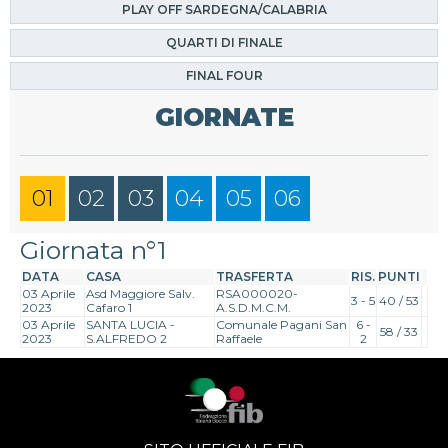
PLAY OFF SARDEGNA/CALABRIA
QUARTI DI FINALE
FINAL FOUR
GIORNATE
01
02
03
04
05
06
Giornata n°1
DATA
CASA
TRASFERTA
RIS.
PUNTI
03 Aprile
Asd Maggiore Salv.
RSA000020-
3 - 5
40 / 53
2023
Cafaro 1
A.S.D.M.C.M.
03 Aprile
SANTA LUCIA -
Comunale Pagani San
6 -
58 / 33
2023
S.ALFREDO 2
Raffaele
2