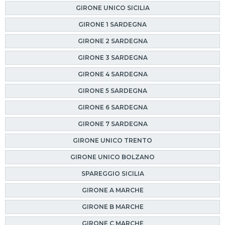
GIRONE UNICO SICILIA
GIRONE 1 SARDEGNA
GIRONE 2 SARDEGNA
GIRONE 3 SARDEGNA
GIRONE 4 SARDEGNA
GIRONE 5 SARDEGNA
GIRONE 6 SARDEGNA
GIRONE 7 SARDEGNA
GIRONE UNICO TRENTO
GIRONE UNICO BOLZANO
SPAREGGIO SICILIA
GIRONE A MARCHE
GIRONE B MARCHE
GIRONE C MARCHE