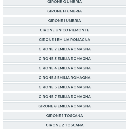
GIRONE G UMBRIA
GIRONE H UMBRIA
GIRONE I UMBRIA
GIRONE UNICO PIEMONTE
GIRONE 1 EMILIA ROMAGNA
GIRONE 2 EMILIA ROMAGNA
GIRONE 3 EMILIA ROMAGNA
GIRONE 4 EMILIA ROMAGNA
GIRONE 5 EMILIA ROMAGNA
GIRONE 6 EMILIA ROMAGNA
GIRONE 7 EMILIA ROMAGNA
GIRONE 8 EMILIA ROMAGNA
GIRONE 1 TOSCANA
GIRONE 2 TOSCANA