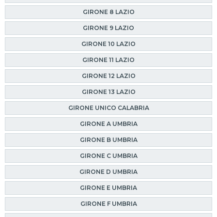
GIRONE 8 LAZIO
GIRONE 9 LAZIO
GIRONE 10 LAZIO
GIRONE 11 LAZIO
GIRONE 12 LAZIO
GIRONE 13 LAZIO
GIRONE UNICO CALABRIA
GIRONE A UMBRIA
GIRONE B UMBRIA
GIRONE C UMBRIA
GIRONE D UMBRIA
GIRONE E UMBRIA
GIRONE F UMBRIA