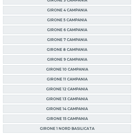
GIRONE 3 CAMPANIA
GIRONE 4 CAMPANIA
GIRONE 5 CAMPANIA
GIRONE 6 CAMPANIA
GIRONE 7 CAMPANIA
GIRONE 8 CAMPANIA
GIRONE 9 CAMPANIA
GIRONE 10 CAMPANIA
GIRONE 11 CAMPANIA
GIRONE 12 CAMPANIA
GIRONE 13 CAMPANIA
GIRONE 14 CAMPANIA
GIRONE 15 CAMPANIA
GIRONE 1 NORD BASILICATA